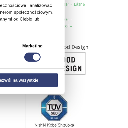
Instalace Aquatizer – Lázně
ołecznościowe i analizować
Wieniec-Zdrój
artnerom społecznościowym,
anymi od Ciebie lub
Instalace Aquatizer –
Sanatorium Bristol –
Kudowa-Zdrój
Marketing
Nagroda Good Design
ezwól na wszystkie
Certyfikacja