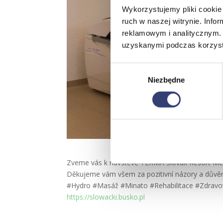
Wykorzystujemy pliki cookie 
ruch w naszej witrynie. Inf
reklamowym i analitycznym. 
uzyskanymi podczas korzysta
Wybór
Niezbędne
zgody
Zveme vás k návštěvě TERMA Slovak Resort Medi
Děkujeme vám všem za pozitivní názory a důvěru
#Hydro #Masáž #Minato #Rehabilitace #Zdravot
https://slowacki.busko.pl