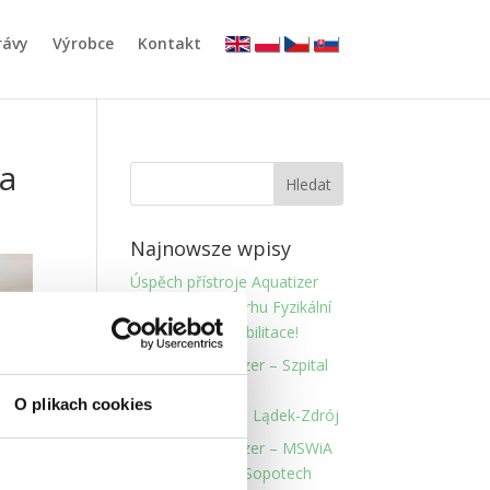
rávy
Výrobce
Kontakt
.
.
.
.
pa
Najnowsze wpisy
Úspěch přístroje Aquatizer
QZ-240 na Veletrhu Fyzikální
Medicíny a Rehabilitace!
Instalace Aquatizer – Szpital
Uzdrowiskowo-
O plikach cookies
Rehabilitacyjny – Lądek-Zdrój
Instalace Aquatizer – MSWiA
Health Resort v Sopotech