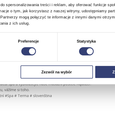
do spersonalizowania treści i reklam, aby oferować funkcje sp
ormacje o tym, jak korzystasz z naszej witryny, udostępniamy p
Partnerzy mogą połączyć te informacje z innymi danymi otrzym
nia z ich usług.
Preferencje
Statystyka
Zezwól na wybór
Z
cal Spa a vyzkoušejte naše masážní postele Aqatizer.
, vážíme si toho.
ní #Spa # Terma # slovenština