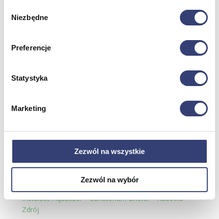
Wybór
Niezbędne
zgody
Preferencje
Statystyka
Najnowsze wpisy
Marketing
Úspěch přístroje Aquatizer QZ-240 na Veletrhu
Fyzikální Medicíny a Rehabilitace!
Instalace Aquatizer – Szpital Uzdrowiskowo-
Zezwól na wszystkie
Rehabilitacyjny – Lądek-Zdrój
Instalace Aquatizer – MSWiA Health Resort v Sopotech
Zezwól na wybór
Instalace Aquatizer – Lázně Wieniec-Zdrój
Instalace Aquatizer – Sanatorium Bristol – Kudowa-
Zdrój