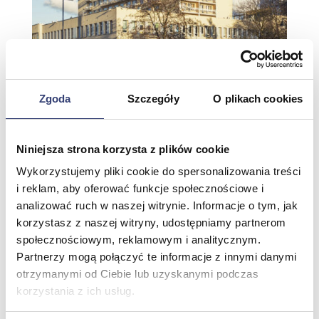
Zgoda
Szczegóły
O plikach cookies
Adresa: ul. Bitwy pod Płowcami 63-65, 81-731 Sopot
Datum instalace: 01.09.2022
MSWiA Health Resort v Sopotech
Niniejsza strona korzysta z plików cookie
Wykorzystujemy pliki cookie do spersonalizowania treści
i reklam, aby oferować funkcje społecznościowe i
analizować ruch w naszej witrynie. Informacje o tym, jak
korzystasz z naszej witryny, udostępniamy partnerom
społecznościowym, reklamowym i analitycznym.
Partnerzy mogą połączyć te informacje z innymi danymi
otrzymanymi od Ciebie lub uzyskanymi podczas
korzystania z ich usług.