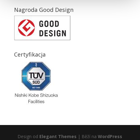
Nagroda Good Design
Certyfikacja
Design od
Elegant Themes
| Běží na
WordPress